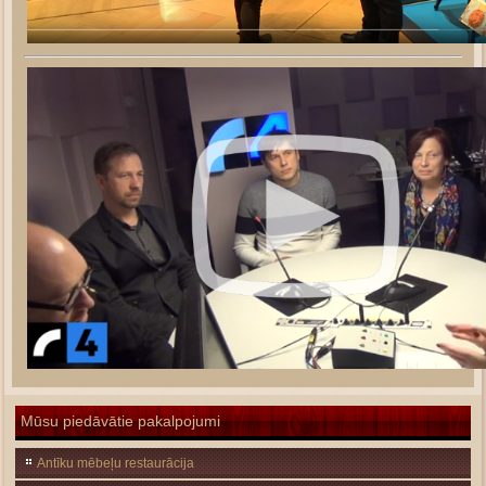
Mūsu piedāvātie pakalpojumi
Antīku mēbeļu restaurācija